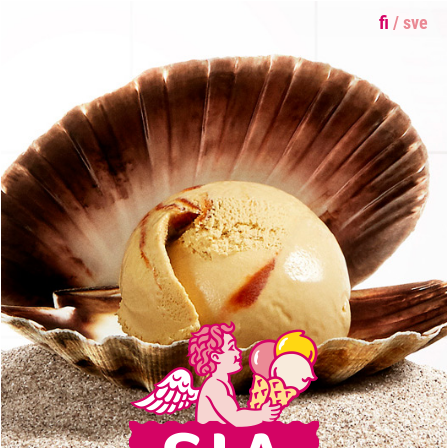
fi
/
sve