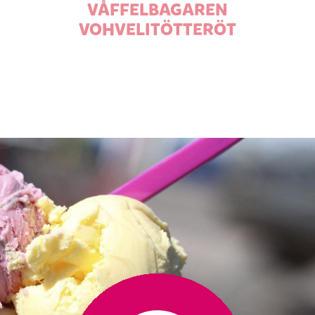
VÅFFELBAGAREN
VOHVELITÖTTERÖT