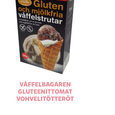
VÅFFELBAGAREN
GLUTEENITTOMAT
VOHVELITÖTTERÖT