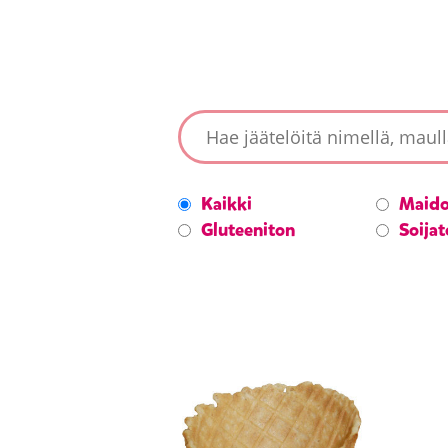
Kaikki
Maido
Gluteeniton
Soija