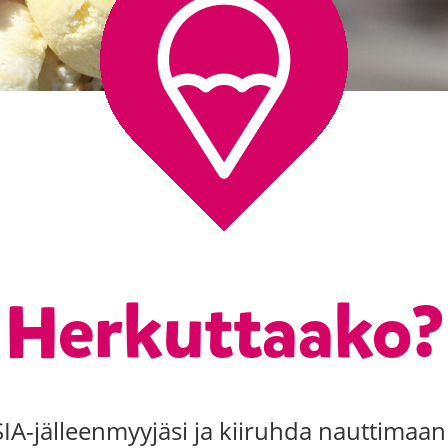
Herkuttaako?
 SIA-jälleenmyyjäsi ja kiiruhda nauttimaan