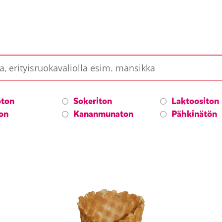
ton
Sokeriton
Laktoositon
ton
Kananmunaton
Pähkinätön