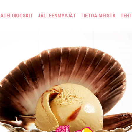
ÄTELÖKIOSKIT
JÄLLEENMYYJÄT
TIETOA MEISTÄ
TEH