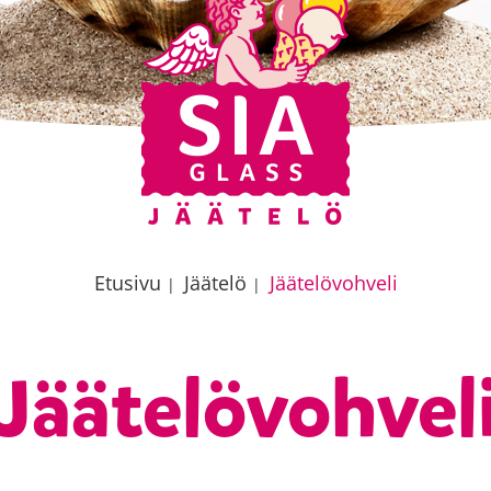
Etusivu
Jäätelö
Jäätelövohveli
|
|
Jäätelövohvel