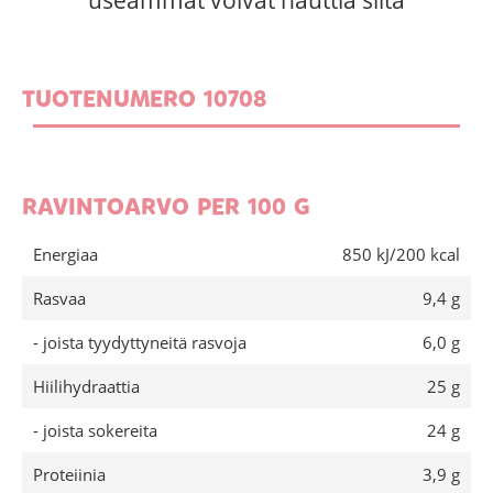
useammat voivat nauttia siitä
TUOTENUMERO 10708
RAVINTOARVO PER 100 G
Energiaa
850 kJ/200 kcal
Rasvaa
9,4 g
- joista tyydyttyneitä rasvoja
6,0 g
Hiilihydraattia
25 g
- joista sokereita
24 g
Proteiinia
3,9 g