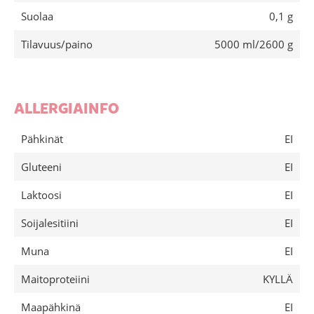
Suolaa
0,1 g
Tilavuus/paino
5000 ml/2600 g
ALLERGIAINFO
Pähkinät
EI
Gluteeni
EI
Laktoosi
EI
Soijalesitiini
EI
Muna
EI
Maitoproteiini
KYLLÄ
Maapähkinä
EI