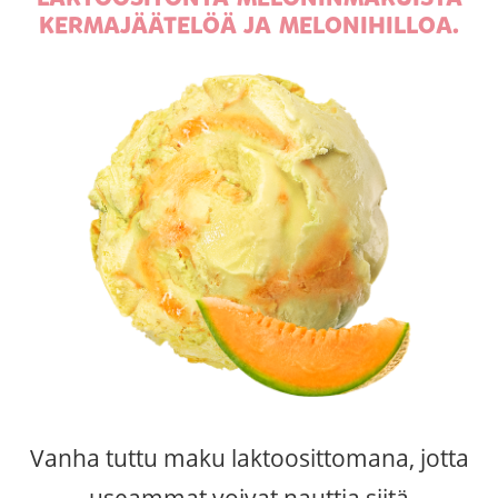
KERMAJÄÄTELÖÄ JA MELONIHILLOA.
Vanha tuttu maku laktoosittomana, jotta