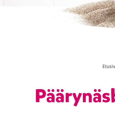
Etusi
Päärynäsb