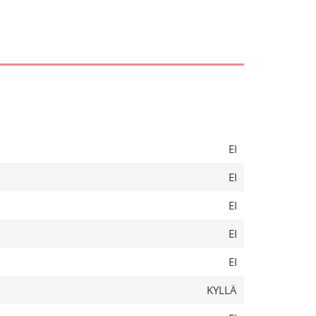
EI
EI
EI
EI
EI
KYLLÄ