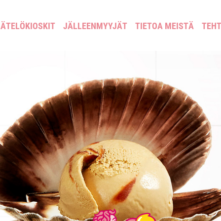
ÄTELÖKIOSKIT
JÄLLEENMYYJÄT
TIETOA MEISTÄ
TEH