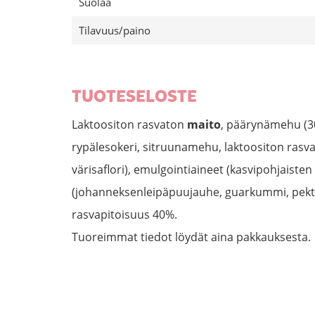
Suolaa
Tilavuus/paino
TUOTESELOSTE
Laktoositon rasvaton
maito
, päärynämehu (30
rypälesokeri, sitruunamehu, laktoositon rasv
värisaflori), emulgointiaineet (kasvipohjaisten
(johanneksenleipäpuujauhe, guarkummi, pekti
rasvapitoisuus 40%.
Tuoreimmat tiedot löydät aina pakkauksesta.