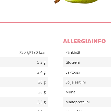
ALLERGIAINFO
750 kJ/180 kcal
Pähkinät
5,3 g
Gluteeni
3,4 g
Laktoosi
30 g
Soijalesitiini
28 g
Muna
2,3 g
Maitoproteiini