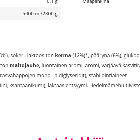
0,1 g
Maapähkinä
5000 ml/2800 g
%), sokeri, laktoositon
kerma
(12%)*, päärynä (8%), glukoos
aton
maitojauhe
, luontainen aromi, aromi, värjäävä kasvitiiv
 rasvahappojen mono- ja diglyseridit), stabilointiaineet
ini, ksantaanikumi), laktaasientsyymi. Hedelmämehu tiivis