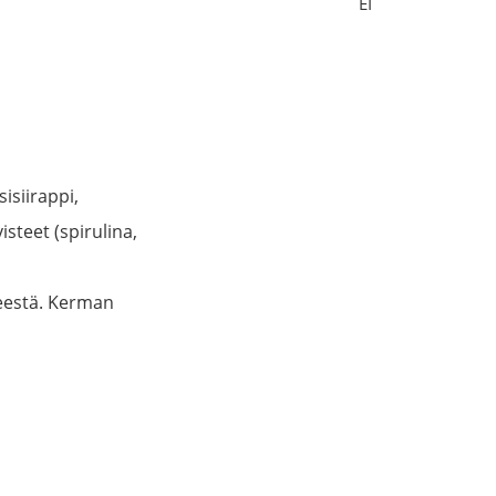
EI
isiirappi,
isteet (spirulina,
teestä. Kerman