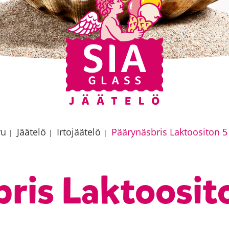
vu
Jäätelö
Irtojäätelö
Päärynäsbris Laktoositon 5 
|
|
|
ris Laktoosito