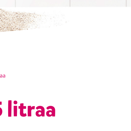
raa
 litraa