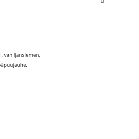
EI
mi, vaniljansiemen,
ipäpuujauhe,