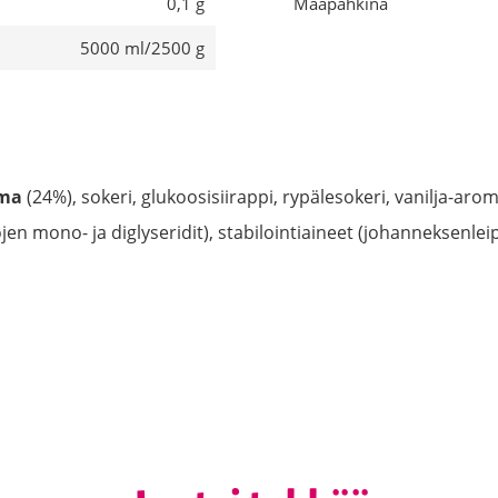
0,1 g
Maapähkinä
5000 ml/2500 g
rma
(24%), sokeri, glukoosisiirappi, rypälesokeri, vanilja-aro
en mono- ja diglyseridit), stabilointiaineet (johanneksenle