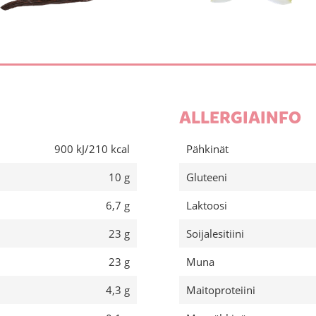
ALLERGIAINFO
900 kJ/210 kcal
Pähkinät
10 g
Gluteeni
6,7 g
Laktoosi
23 g
Soijalesitiini
23 g
Muna
4,3 g
Maitoproteiini