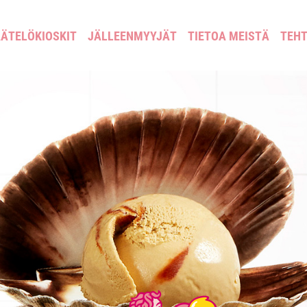
ÄTELÖKIOSKIT
JÄLLEENMYYJÄT
TIETOA MEISTÄ
TEH