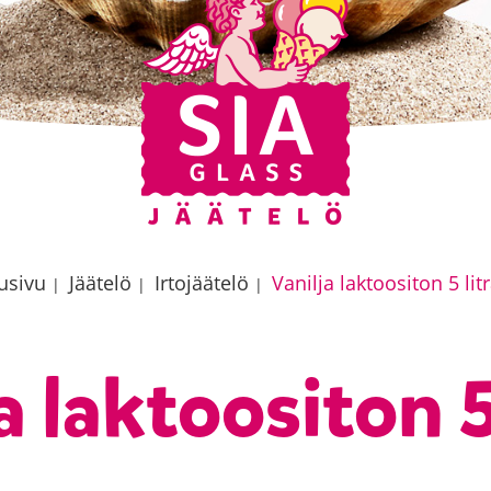
usivu
Jäätelö
Irtojäätelö
Vanilja laktoositon 5 lit
|
|
|
a laktoositon 5