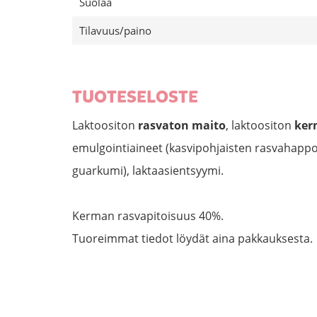
Suolaa
Tilavuus/paino
TUOTESELOSTE
Laktoositon
rasvaton maito
, laktoositon
ke
emulgointiaineet (kasvipohjaisten rasvahappoj
guarkumi), laktaasientsyymi.
Kerman rasvapitoisuus 40%.
Tuoreimmat tiedot löydät aina pakkauksesta.