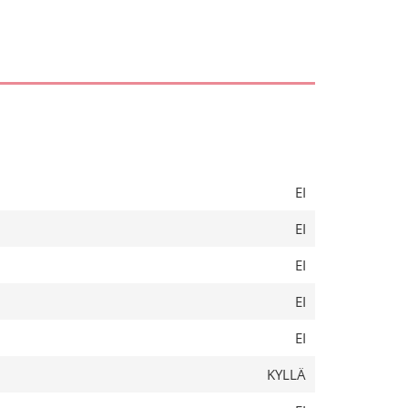
EI
EI
EI
EI
EI
KYLLÄ