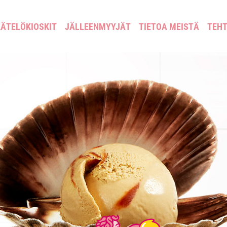
ÄTELÖKIOSKIT
JÄLLEENMYYJÄT
TIETOA MEISTÄ
TEH