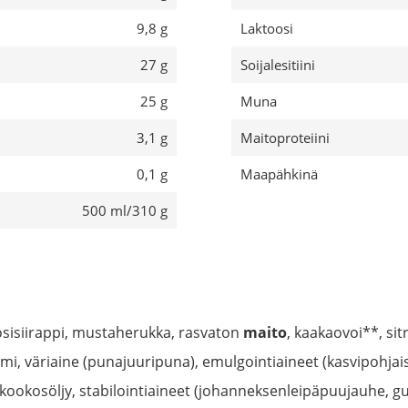
9,8 g
Laktoosi
27 g
Soijalesitiini
25 g
Muna
3,1 g
Maitoproteiini
0,1 g
Maapähkinä
500 ml/310 g
osisiirappi, mustaherukka, rasvaton
maito
, kaakaovoi**, si
mi, väriaine (punajuuripuna), emulgointiaineet (kasvipohjai
, kookosöljy, stabilointiaineet (johanneksenleipäpuujauhe, gu