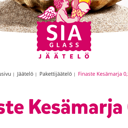
usivu
Jäätelö
Pakettijäätelö
Finaste Kesämarja 0,
|
|
|
ste Kesämarja 