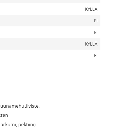
KYLLÄ
EI
EI
KYLLÄ
EI
truunamehutiiviste,
sten
arkumi, pektiini),