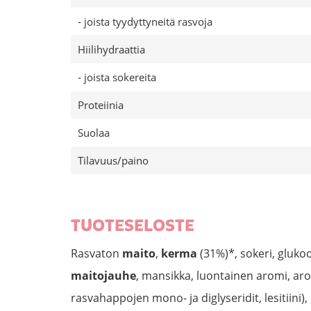
- joista tyydyttyneitä rasvoja
Hiilihydraattia
- joista sokereita
Proteiinia
Suolaa
Tilavuus/paino
TUOTESELOSTE
Rasvaton
maito
,
kerma
(31%)*, sokeri, gluko
maitojauhe
, mansikka, luontainen aromi, aro
rasvahappojen mono- ja diglyseridit, lesitiini)