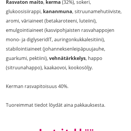
Rasvaton maito
,
kerma
(32%), sokeri,
glukoosisiirappi,
kananmuna
, sitruunamehutiiviste,
aromi, väriaineet (betakaroteeni, luteiini),
emulgointiaineet (kasvipohjaisten rasvahappojen
mono- ja diglyseridIT, auringonkukkalesitiini),
stabilointiaineet (johanneksenleipäpuujauhe,
guarkumi, pektiini),
vehnätärkkelys
, happo
(sitruunahappo), kaakaovoi, kookosöljy.
Kerman rasvapitoisuus 40%.
Tuoreimmat tiedot löydät aina pakkauksesta.