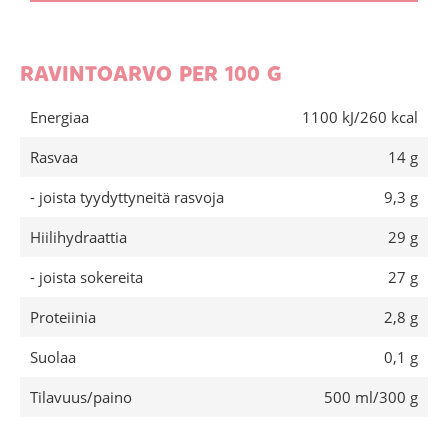
RAVINTOARVO PER 100 G
Energiaa
1100 kJ/260 kcal
Rasvaa
14 g
- joista tyydyttyneitä rasvoja
9,3 g
Hiilihydraattia
29 g
- joista sokereita
27 g
Proteiinia
2,8 g
Suolaa
0,1 g
Tilavuus/paino
500 ml/300 g