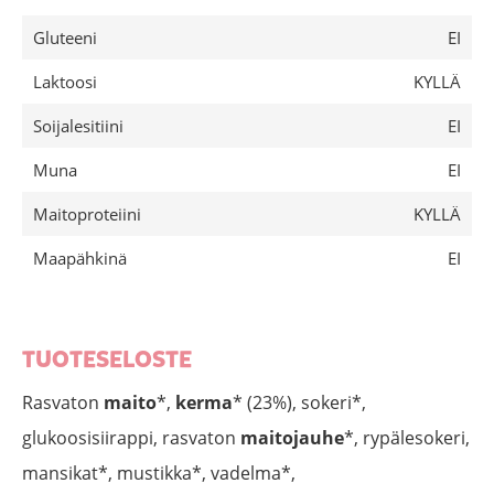
Gluteeni
EI
Laktoosi
KYLLÄ
Soijalesitiini
EI
Muna
EI
Maitoproteiini
KYLLÄ
Maapähkinä
EI
TUOTESELOSTE
Rasvaton
maito
*,
kerma
* (23%), sokeri*,
glukoosisiirappi, rasvaton
maitojauhe
*, rypälesokeri,
mansikat*, mustikka*, vadelma*,