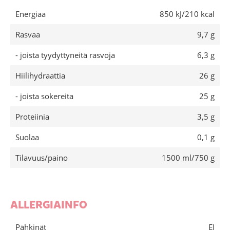
Energiaa
850 kJ/210 kcal
Rasvaa
9,7 g
- joista tyydyttyneitä rasvoja
6,3 g
Hiilihydraattia
26 g
- joista sokereita
25 g
Proteiinia
3,5 g
Suolaa
0,1 g
Tilavuus/paino
1500 ml/750 g
ALLERGIAINFO
Pähkinät
EI