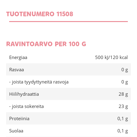
TUOTENUMERO 11508
RAVINTOARVO PER 100 G
Energiaa
500 kJ/120 kcal
Rasvaa
0 g
- joista tyydyttyneitä rasvoja
0 g
Hiilihydraattia
28 g
- joista sokereita
23 g
Proteiinia
0,1 g
Suolaa
0,1 g