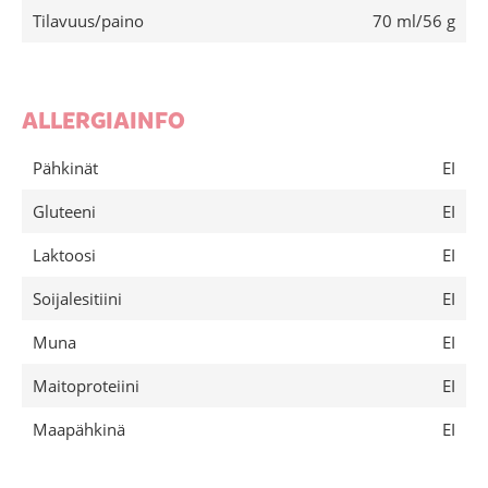
Tilavuus/paino
70 ml/56 g
ALLERGIAINFO
Pähkinät
EI
Gluteeni
EI
Laktoosi
EI
Soijalesitiini
EI
Muna
EI
Maitoproteiini
EI
Maapähkinä
EI