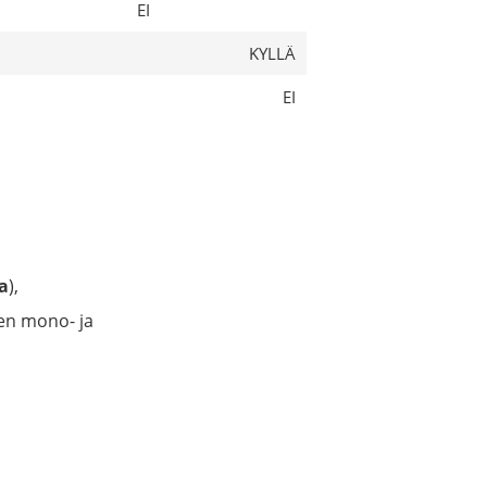
EI
KYLLÄ
EI
a
),
en mono- ja