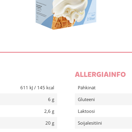
ALLERGIAINFO
611 kJ / 145 kcal
Pähkinät
6 g
Gluteeni
2,6 g
Laktoosi
20 g
Soijalesitiini