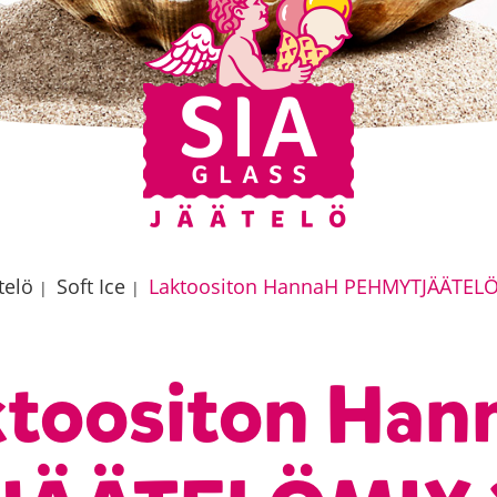
telö
Soft Ice
Laktoositon HannaH PEHMYTJÄÄTELÖ
|
|
ktoositon Han