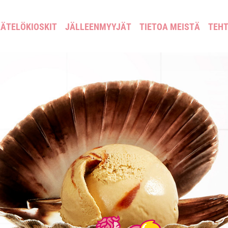
ÄTELÖKIOSKIT
JÄLLEENMYYJÄT
TIETOA MEISTÄ
TEH