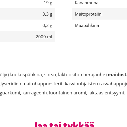
19 g
Kananmuna
3,3 g
Maitoproteiini
0,2 g
Maapähkinä
2000 ml
 öljy (kookospähkinä, shea), laktoositon herajauhe (
maidost
lyseridien maitohappoesterit, kasvipohjaisten rasvahappoj
, guarkumi, karrageeni), luontainen aromi, laktaasientsyymi.
Jaa tai tykkää