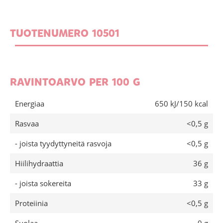
TUOTENUMERO 10501
RAVINTOARVO PER 100 G
Energiaa
650 kJ/150 kcal
Rasvaa
<0,5 g
- joista tyydyttyneitä rasvoja
<0,5 g
Hiilihydraattia
36 g
- joista sokereita
33 g
Proteiinia
<0,5 g