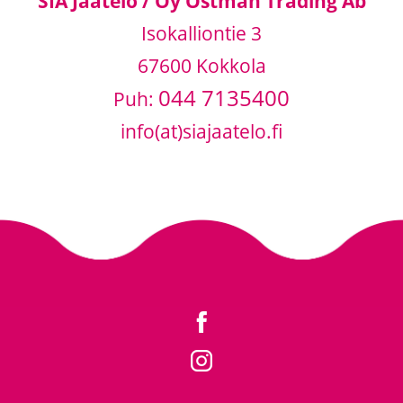
SIA Jäätelö / Oy Östman Trading Ab
Isokalliontie 3
67600 Kokkola
044 7135400
Puh:
info(at)siajaatelo.fi