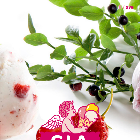
fi
/
sve