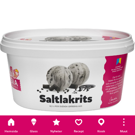
SALTLAKRITS 0,5 L
Hemsida
Glass
Nyheter
Recept
Kiosk
Muut