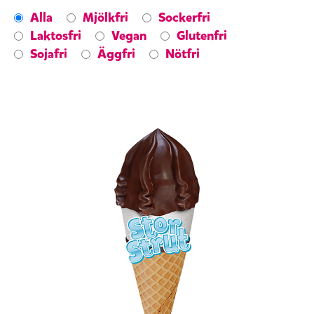
Alla
Mjölkfri
Sockerfri
Laktosfri
Vegan
Glutenfri
Sojafri
Äggfri
Nötfri