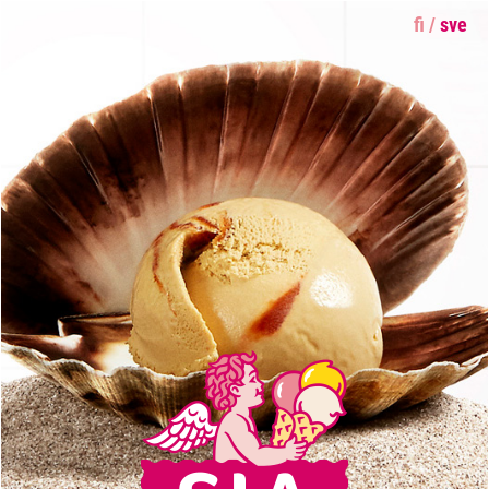
fi
/
sve