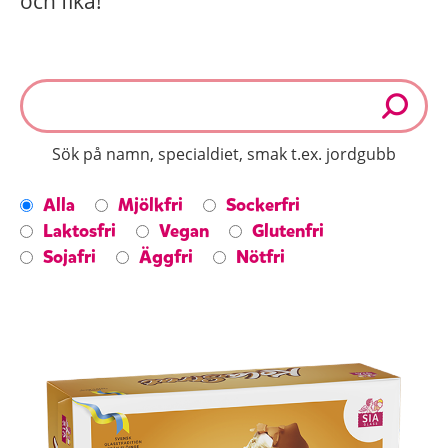
och fika!
Sök på namn, specialdiet, smak t.ex. jordgubb
Alla
Mjölkfri
Sockerfri
Laktosfri
Vegan
Glutenfri
Sojafri
Äggfri
Nötfri