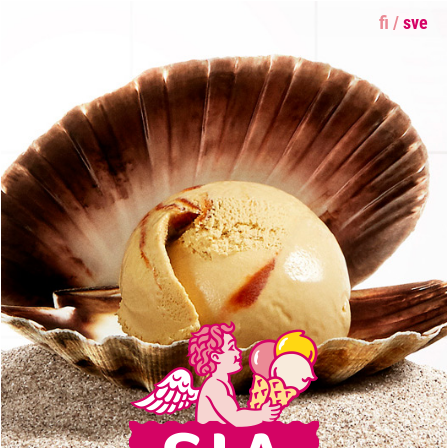
fi
/
sve