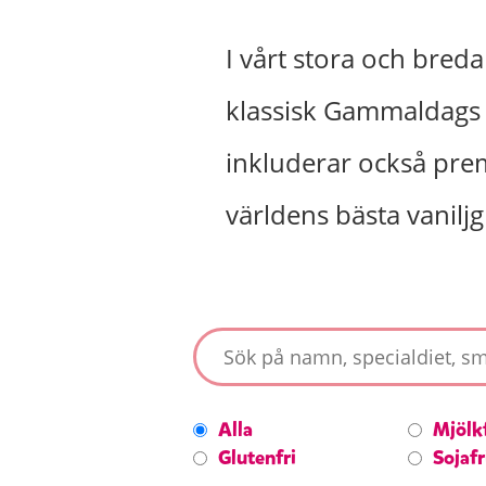
I vårt stora och breda
klassisk Gammaldags V
inkluderar också premi
världens bästa vaniljg
Alla
Mjölkf
Glutenfri
Sojafr