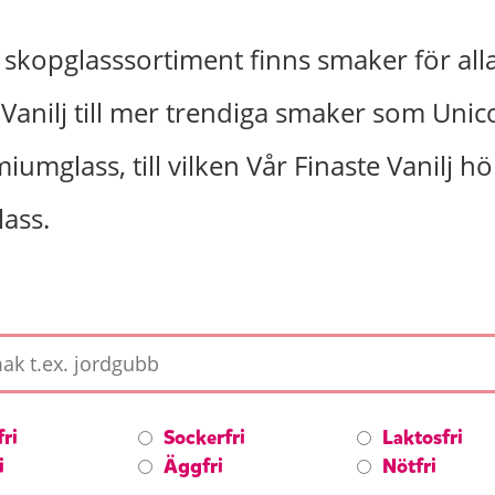
 skopglasssortiment finns smaker för alla
anilj till mer trendiga smaker som Unic
umglass, till vilken Vår Finaste Vanilj hör
lass.
ri
Sockerfri
Laktosfri
i
Äggfri
Nötfri