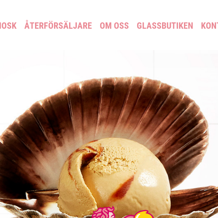
IOSK
ÅTERFÖRSÄLJARE
OM OSS
GLASSBUTIKEN
KON