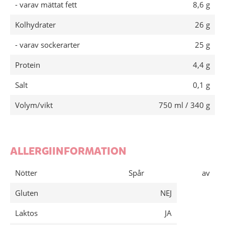
- varav mättat fett
8,6 g
Kolhydrater
26 g
- varav sockerarter
25 g
Protein
4,4 g
Salt
0,1 g
Volym/vikt
750 ml / 340 g
ALLERGIINFORMATION
Nötter
Spår
av
Gluten
NEJ
Laktos
JA