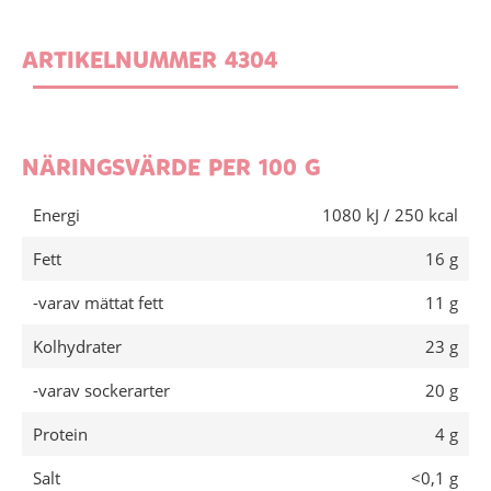
ARTIKELNUMMER 4304
NÄRINGSVÄRDE PER 100 G
Energi
1080 kJ / 250 kcal
Fett
16 g
-varav mättat fett
11 g
Kolhydrater
23 g
-varav sockerarter
20 g
Protein
4 g
Salt
<0,1 g