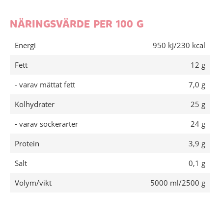
NÄRINGSVÄRDE PER 100 G
Energi
950 kJ/230 kcal
Fett
12 g
- varav mättat fett
7,0 g
Kolhydrater
25 g
- varav sockerarter
24 g
Protein
3,9 g
Salt
0,1 g
Volym/vikt
5000 ml/2500 g