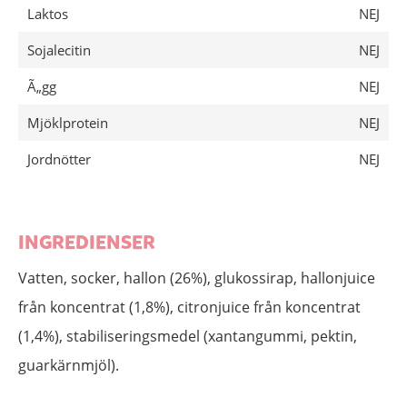
Laktos
NEJ
Sojalecitin
NEJ
Ã„gg
NEJ
Mjöklprotein
NEJ
Jordnötter
NEJ
INGREDIENSER
Vatten, socker, hallon (26%), glukossirap, hallonjuice
från koncentrat (1,8%), citronjuice från koncentrat
(1,4%), stabiliseringsmedel (xantangummi, pektin,
guarkärnmjöl).