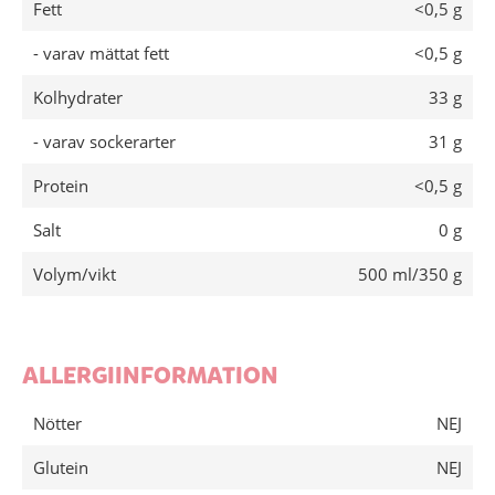
Fett
<0,5 g
- varav mättat fett
<0,5 g
Kolhydrater
33 g
- varav sockerarter
31 g
Protein
<0,5 g
Salt
0 g
Volym/vikt
500 ml/350 g
ALLERGIINFORMATION
Nötter
NEJ
Glutein
NEJ